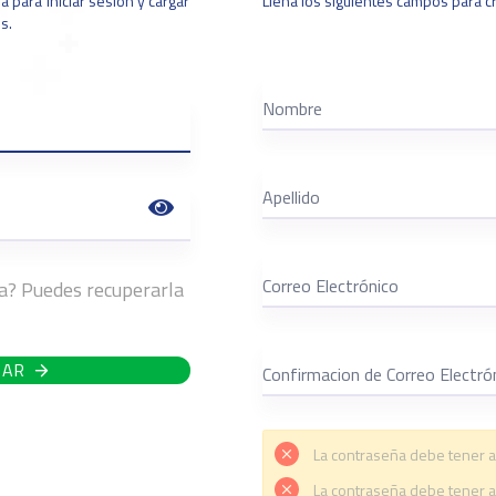
a para iniciar sesión y cargar
Llena los siguientes campos para cr
s.
ña? Puedes recuperarla
SAR
La contraseña debe tener a
La contraseña debe tener a