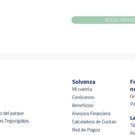
REGISTRARS
Solvenza
F
n
Mi cuenta
Gr
Conócenos
P
Beneficios
o del parque
Asesora Financiera
L
as,Tegucigalpa,
Calculadora de Cuotas
Té
Red de Pagos
Po