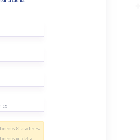
ear tu cuenta.
l menos 8 caracteres.
l menos una letra