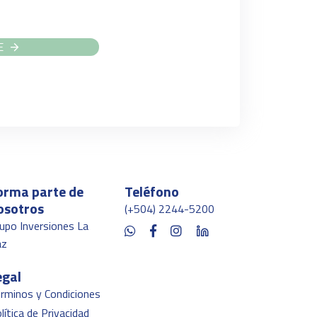
E
orma parte de
Teléfono
osotros
(+504) 2244-5200
upo Inversiones La
az
egal
rminos y Condiciones
lítica de Privacidad