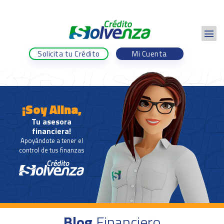
Solicita tu Crédito
Mi Cuenta
¡Soy Alina,
Tu asesora
financiera!
Apoyándote a tener el
control de tus finanzas
Blog
Financiero