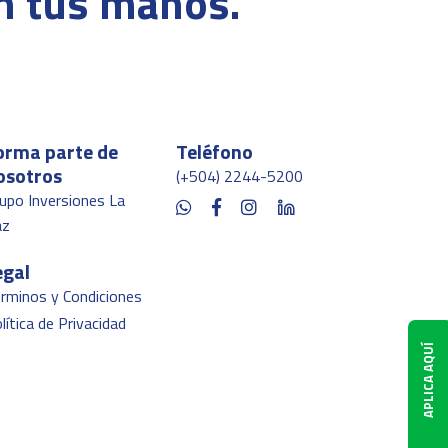
en tus manos.
orma parte de
Teléfono
osotros
(+504) 2244-5200
upo Inversiones La
az
egal
rminos y Condiciones
lítica de Privacidad
APLICA AQUÍ