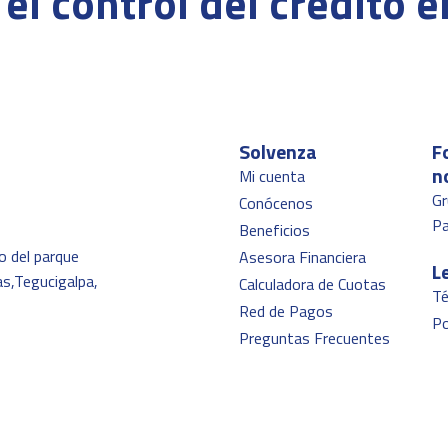
 el control del crédito 
Solvenza
F
n
Mi cuenta
Gr
Conócenos
P
Beneficios
o del parque
Asesora Financiera
L
as,Tegucigalpa,
Calculadora de Cuotas
Té
Red de Pagos
Po
Preguntas Frecuentes